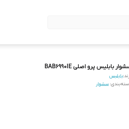
وار بابلیس پرو اصلی BAB6990IE
ند:
بابلبس
ته‌بندی
:
سشوار