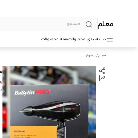
معلم
دسته‌بندی محصولات
همه محصولات
معلم
/
سشوار
سش
بر
دس