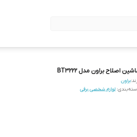
شین اصلاح براون مدل BT3222
ند:
براون
ته‌بندی
:
لوازم شخصی برقی