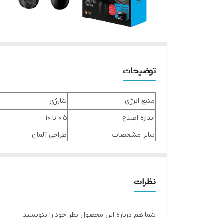
توضیحات
منبع انرژی
شارژی
اندازه اصلاح
۰.۵ تا ۱۰
سایر مشخصات
طراحی آلمان
مدت زمان استفاده پس از شارژ
50 دقیقه
مدت زمان شارژ
10 ساعت
نظرات
جنس تیغه
استیل ضد زنگ
اقلام همراه
برس شانه ؛ آدابتور
شما هم درباره این محصول نظر خود را بنویسید.