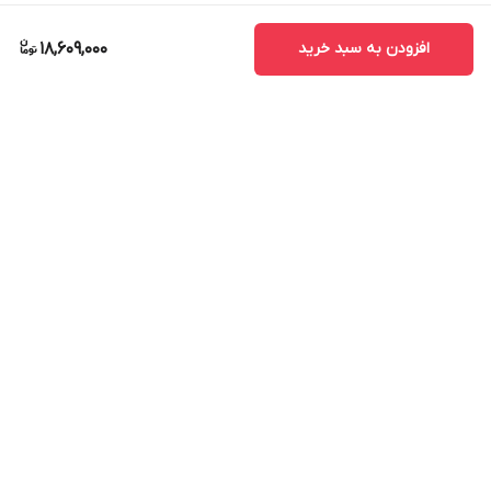
افزودن به سبد خرید
18,609,000
برگشت به بالا
ارسال ویژه
پشتیبانی ۲۴ ساعته