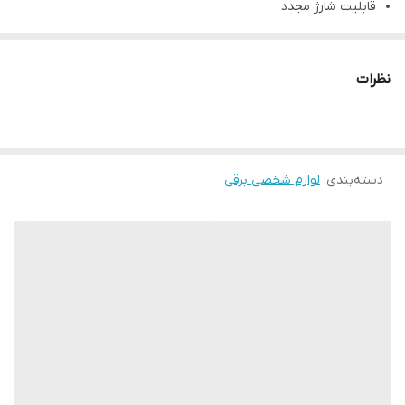
قابلیت شارژ مجدد
پاسخگویی 90 دقیقه ای بعد از 60 دقیقه شارژ
شستشوی آسان محصول
نظرات
کیف همراه
دارای تیغه های خود تیز شونده
چراغ هشدار دهنده وضعیت ماشین اصلاح
دسته‌بندی
:
لوازم شخصی برقی