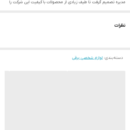
مدیره تصمیم گرفت تا طیف زیادی از محصولات با کیفیت این شرکت را
به پاس 100 سال تولید به بازار عرضه کند.به همین جهت در همه زیر
مجموعه ها بهترین و با کیفیت ترین محصولی که در یک قرن اخیر
نظرات
توانسته اند تولید کنند را به صورت پریمیوم و با بسته بندی متفاوت به
بازار عرضه نمودند.
ریش تراش سری 9 براون مدل MBS9 Shaver یکی از همین مدل های
دسته‌بندی
:
لوازم شخصی برقی
پریمیوم یا ویژه میباشد.این محصول دارای یک کیف مسافرتی بسیار
شیک میباشد.ریش تراش سری 9 براون تقریبا همه جوایز مربوط به
تولید و کیفیت و عرضه را دریافت نموده است و سالهاست بهترین ریش
تراش صفر زن در دنیا نیز میباشد.