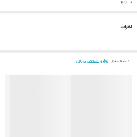
نوع
ست اصلاح
مشخصات فنی
نظرات
تکنولوژی اصلاح
برش مستقیم
قابلیت اصلاح با شماره صفر
ندارد
دسته‌بندی
:
لوازم شخصی برقی
قابلیت شست‌وشو
سر قابل شستشو
منبع تغذیه
باتری قابل شارژ(بی سیم)
مدت شارژ کامل
10 ساعت
مدت استفاده پس از شارژ