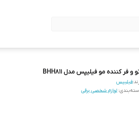
و و فر کننده مو فیلیپس مدل BHH811
ند:
فیلیپس
ته‌بندی
:
لوازم شخصی برقی