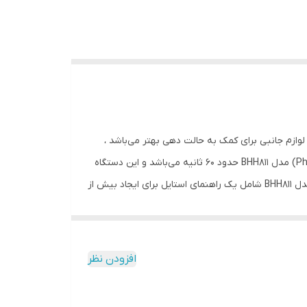
مو و فرکننده مو فیلیپس (Philips) مدل BHH811 از سرامیک با کیفیت تشکیل شده است و این محصول دارای 3 عدد لوازم جانبی برای کمک به حالت دهی بهتر می‌باشد ،
حداکثر دمایی که این اتو مو می‌تواند داشته باشد (210 درجه سانتیگراد) است . مدت زمان گرم شدن اتو مو و فرکننده مو فیلیپس (Philips) مدل BHH811 حدود 60 ثانیه می‌باشد و این دستگاه
دارای سیم گردان (360 درجه) به طول 1.8 متر می‌باشد و همواره دارای یک حلق آویز می‌باشد . اتو مو و فرکننده مو فیلیپس (Philips) مدل BHH811 شامل یک راهنمای استایل برای ایجاد بیش از
ر الاستیک برای آرایش آسان مو و یک حلقه مو برای آزمایش مدل موی خود می‌باشد . این اتو مو دارای لوله پیچ‌دار 25 میلی‌متری برای حالت دادن می‌باشد و همچنین این
افزودن نظر