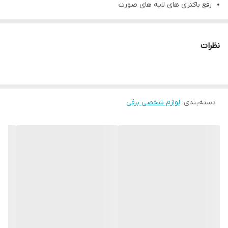
رفع باکتری های لایه های صورت
اکسیژن رسانی به پوست جهت رشد لایه های جدید
کشتن غدد چربی پوست و گردن
نظرات
افزایش گردش خون و کاهش التهاب
کاهش ۸۰ درصدی آکنه های پوستی و جلوگیری از رشد دوباره آنها تا
۸۵ درصد
دسته‌بندی
:
لوازم شخصی برقی