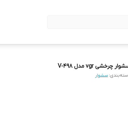
وار چرخشی vgr مدل V-498
ته‌بندی
:
سشوار