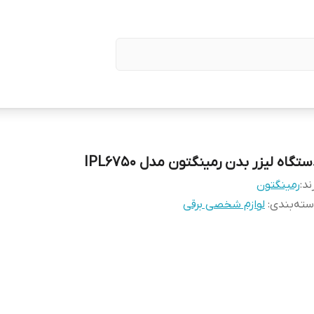
تگاه لیزر بدن رمینگتون مدل IPL6750
ند:
رمینگتون
ته‌بندی
:
لوازم شخصی برقی