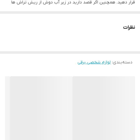
قرار دهید. همچنین اگر قصد دارید در زیر آب دوش از ریش تراش ها
استفاده کنید باید بدانید که در این محصول، چنین امکانی برای شما
فراهم شده است تا با تجربه بهتری به اصلاح صورت خود بپردازید.
نظرات
معرفی تیغه های V-Track ریش تراش مدل SP9860
تیغه‌های V-Track نوع جدیدی از تیغه‌ها در ریش تراش‌ها هستند که به
کمک این ویژگی دستگاه ابتدا موهای نواحی مختلف صورت را به دام خود
دسته‌بندی
:
لوازم شخصی برقی
انداخته و سپس به قسمت انتهایی V هدایت می کند. در این صورت مو از
بهترین منطقه ای باید اصلاح شود، قطع می شود.در این صورت شما
شاهد صورتی صاف، یکدست، نرم و لطیف خواهید بود.
برخورداری از تیغه های ضد زنگ و بسیار تیز ریش تراش فیلیپس
مدل SP9860
تیغه‌های ضد زنگ از جنس استیل این محصول یکی از ویژگی های
منحصر به فرد و ایده آلی است که می توان تجربه لذت بخشی از فرایند
اصلاح را برای کاربران به وجود آورد. توسط تیغه های تیز و برنده که در