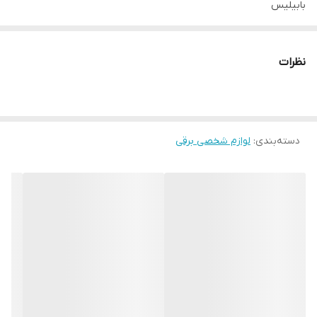
بابیلیس
قطعات
۲عدد سری متمرکزکننده
نظرات
توان مصرفی
2200
طول سیم
1.95 متر, بازه طول سیم از ۱۲۰ تا ۲۰۰ سانتی‌متر
دسته‌بندی
:
لوازم شخصی برقی
وزن
700 گرم
میزان ولتاژ
220
نوع موتور
AC
قابلیت‌ها