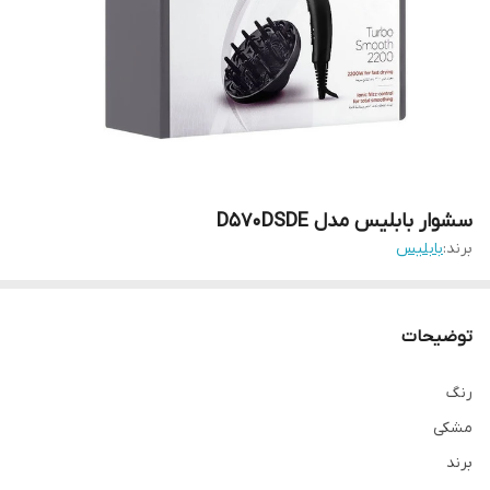
سشوار بابلیس مدل D570DSDE
برند:
بابلیس
توضیحات
رنگ
مشکی
برند