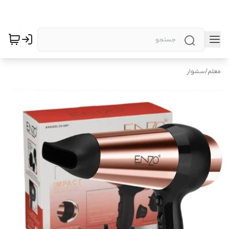
معلم
/
سشوار