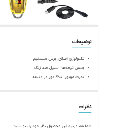
توضیحات
تکنولوژی اصلاح: برش مستقیم
جنس تیغه‌ها: استیل ضد زنگ
قدرت موتور: 6200 دور در دقیقه
اندازه اصلاح: 0.3 الی 0.5 میلی متر
نوع: خط زن و صفر زن
منبع انرژی: باتری 1400 میلی آمپری
نظرات
مدت زمان شارژ کامل: 2 ساعت
امکان استفاده تا 180 دقیقه
شما هم درباره این محصول نظر خود را بنویسید.