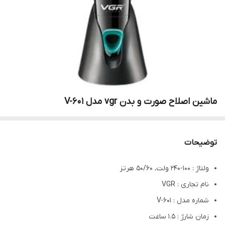
ماشین اصلاح صورت و بدن vgr مدل V-601
توضیحات
ولتاژ : 100-240 ولت، 50/60 هرتز
نام تجاری : VGR
شماره مدل : V-601
زمان شارژ : 1.5 ساعت