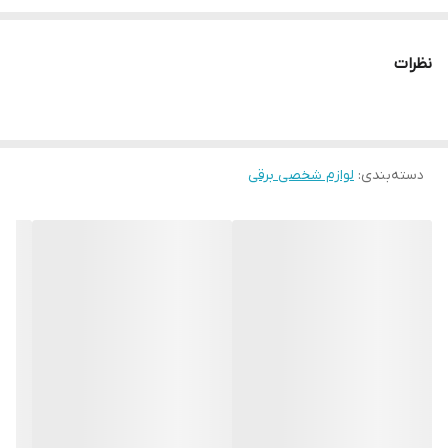
زمان استفاده : 90 دقیقه
باتری : باتری لیتیومی 500 میلی آمپری
نظرات
جنس : ABS + تیغه فولادی ضد زنگ
درجه ضد آب : IPX4
صاف کننده دو طرفه
دکمه 0N/OFF
دسته‌بندی
:
لوازم شخصی برقی
پورت شارژ USB
موزن بینی و گوش
دارای پایه ایستاده
دارای شانه
برس تمیز کننده
راهنمای کاربر چند زبانه
کابل شارژ USB
موتور DC