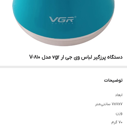
دستگاه پرزگیر لباس وی جی ار vgr مدل V-810
توضیحات
ابعاد
۷x۷x۷ سانتی‌متر
وزن
۷۰ گرم