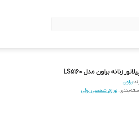
یلاتور زنانه براون مدل LS5160
ند:
براون
ته‌بندی
:
لوازم شخصی برقی