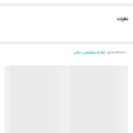
مشخصات :
توان مصرفی:۳۰ وات
نظرات
امکانات ابزار:نشانگر LED
نوع ماساژ:ضربه‌ای
نوع ماساژور: برقی
دسته‌بندی
:
کشور مبدا برند:چین
لوازم شخصی برقی
این مینی ماساژور تفنگی از طریق کابل USB تغذیه و شارژ میگردد
.ماساژور تفنگی بدن از تکنیک ضربه برای ماساژ عضلات استفاده نموده و
برای کاهش گرفتگی عضلات پس از ورزش های سنگین بدنسازی برای
ورزشکاران حرفه ای بسیار مناسب است .