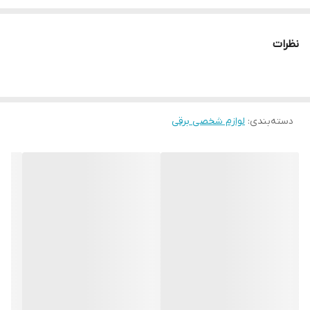
قابلیت قفل شدن
گواهی IPX6 ضد آب
نظرات
دارای خط زن پاپ آپ
به همراه یک عدد سری یدک اضافه
کیف نگهدارنده
4 حالت تنظیم سرعت (6000 تا 7500 PRM)
دسته‌بندی
:
لوازم شخصی برقی
صفحه نمایشگر: دارد