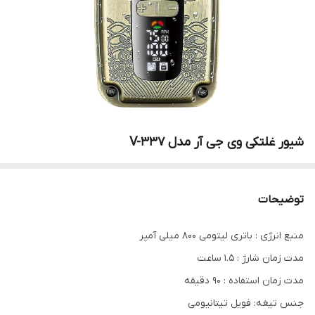
شیور غلتکی وی جی آر مدل V-337
توضیحات
منبع انرژی : باتری لیتومی 800 میلی آمپر
مدت زمان شارژ : 1.5 ساعت
مدت زمان استفاده : 90 دقیقه
جنس تیغه: فویل تیتانیومی