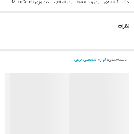
حرکت آزادانه‌ی سری و تیغه‌ها سری اصلاح با تکنولوژی MicroComb
نوع باتری: Li-Ion نشانگر LED
مدت زمان استفاده پس از شارژ
نظرات
۴۵
مدت زمان شارژ
۶۰
دسته‌بندی
:
مدت زمان شارژ سریع
لوازم شخصی برقی
۵
جنس تیغه
استیل ضد زنگ
قابلیت‌های ابزار
قابلیت شست‌و‌شو
تکنولوژی اصلاح
تریمر