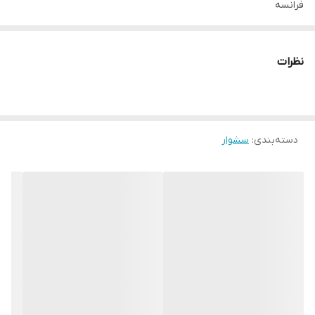
فرانسه
کشور تولید کننده
چین
نظرات
فرم محصول
سشوار برس‌دار ثابت
مناسب
دسته‌بندی
:
سشوار
فعالیت‌های آرایشگاهی و خانگی
سن
همه سنین
جنسیت
عمومی
کاربرد
سشوار برس‌دار ثابت بابیلیس مدل AS115PSDE با بدنه ای خوش فرم و
سبک با توان موتور 1000وات و همچنین مجهز بودن به فناوری تولید