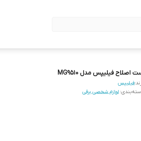
 اصلاح فیلیپس مدل MG9510
ند:
فیلیپس
ته‌بندی
:
لوازم شخصی برقی