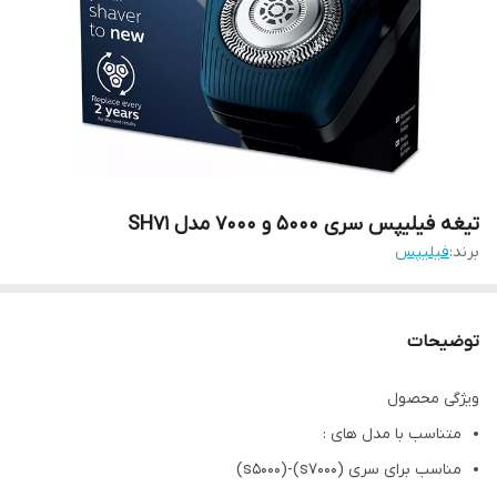
تیغه فیلیپس سری 5000 و 7000 مدل SH71
برند:
فیلیپس
توضیحات
ویژگی محصول
متناسب با مدل های :
مناسب برای سری (s7000)-(s5000)