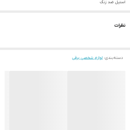
استیل ضد زنگ
اندازه اصلاح
0.5 میلی‌متر
نظرات
قابلیت اصلاح با شماره صفر
ندارد
خط زن
دسته‌بندی
:
تیغه های خود تیز شونده
لوازم شخصی برقی
ندارد
ضد آب (قابلیت استفاده زیر دوش)
دارد
قابلیت شستشو
دارد
سر قابل شستشو
دارد