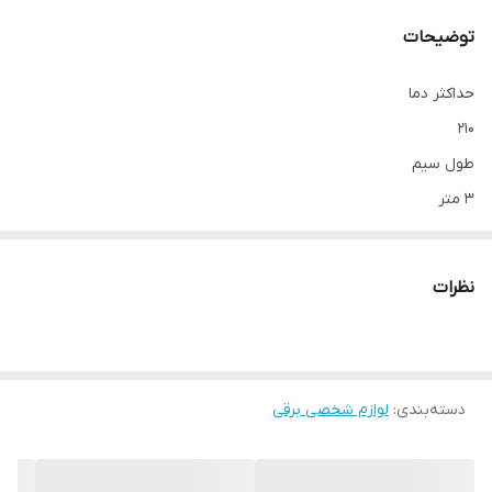
توضیحات
حداکثر دما
۲۱۰
طول سیم
۳ متر
قابل تنظیم در
۵
نظرات
قابلیت‌های ابزار فرم دهنده مو
قابلیت تنظیم دما
سایر توضیحات
دسته‌بندی
:
لوازم شخصی برقی
- مدت زمان گرم‌شدن: ۳۰ ثانیه - سر عایق حرارت - قطر استوانه: ۲۵
میلی‌متر - ۵ دمای قابل تنظیم از ۱۱۰تا ۲۱۰ درجه‌ی سانتی‌گراد - دارای
نشانگرهای دما - پایه فلزی با روکش نسوز - گیره نگهدارنده مو -