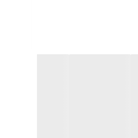
رضه شد و در همون سال در صدر جدول فروش محصولات براون قرار گرفت.شما با
نواحی بدن را اصلاح کنید.اپیلاتور 5820 کاملا زد آب میباشد که به شما امکان را میدهد خشک یا تر اصلاح کنید و یا به راحتی
سری موچین 28 عددی با عملکرد میکروگریپ تجهیز شده که شما با آن میتوانید کوچک ترین موها زائد را از بدن
 صورت مجزا داخل پک دستگاه قرار داده شده است که بر
ن دستگاه با لایه برداری پوست های مرده صورت،به شما کمک میکند