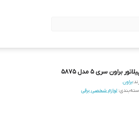
یلاتور براون سری 5 مدل 5875
ند:
براون
ته‌بندی
:
لوازم شخصی برقی