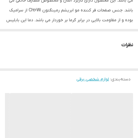
می باشد. این محصول دارای کاربرد آسان و مخصوص مصارف خانگی می
باشد. جنس صفحات فر کننده مو ابریشم رمینگتون CI96W1 از سرامیک
بوده و از مقاومت بالایی در برابر گرما بر خوردار می باشد. دما این بابلیس
تا 410 درجه‌ سانتی گراد قابل تنظیم می باشد که سبب می شود موها
زودتر فر شوند.
نظرات
همچنین بابلیس مدل CI96W1 رمینگتون دارای سیستم خاموش شدن
خودکار می باشد که پس از 60 دقیقه‌ دستگاه را خاموش می کند. این
خاموش شدن خودکار باعث افزایش طول عمر دستگاه می شود. به لطف
دسته‌بندی
:
لوازم شخصی برقی
قابیلت تنظیم دما این دستگاه می ‌توان موهای خشک، مرطوب و صاف را
به‌ آسانی هر چه تمام تر فر کرد بدون آن که ریشه مو هایتان آسیب
ببینند. سری مخروطی شکل آن قابلیت فر کردن مو ها را در اندازه ‌های
مختلف دارد.