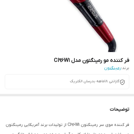
فر کننده مو رمینگتون مدل CI96W1
برند:
رمینگتون
گارانتی ۱۸ماهه بدرسان الکتریک
توضیحات
فر کننده موی سر رمینگتون CI96W1 از تولیدات برند آمریکایی رمینگتون