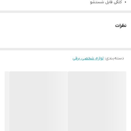
کلگی قابل شستشو
دارای ولتاژ جهانی (100-220
کشور سازنده: ژاپن
نظرات
این تنظیم درجه به شما این امکان را می دهد تا از سایز 1.0 میلیمتر تا
20 میلیمتر تنظیم نمایید و موهای خودبه سایز دلخواهتان اصلاح
نمایید.
دسته‌بندی
:
مدت زمان شارژ: ۸ ساعت
لوازم شخصی برقی
مدت زمان استفاده: ۴۰ دقیقه
قابلیت شستشو: دارد
همچنین کلگی این دستگاه قابل شستشو بوده و به شما این امکان را
میدهد تا بتوانید با آب آنرا تمیز نمایید.