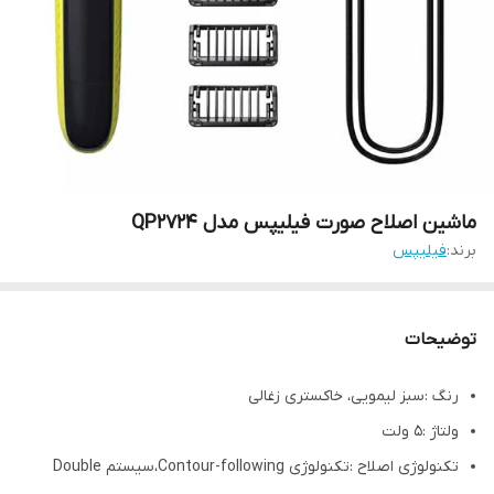
ماشین اصلاح صورت فیلیپس مدل QP2724
برند:
فیلیپس
توضیحات
رنگ :سبز لیمویی، خاکستری زغالی
ولتاژ :5 ولت
تکنولوژی اصلاح :تکنولوژی Contour-following،سیستم Double