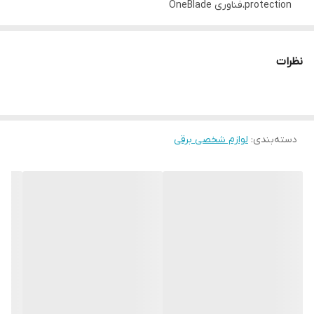
protection،فناوری OneBlade
اجزای اصلاح :سری استیل مخصوص کوتاه کردن موهای ضخیم و نازک
عملکرد اصلاح :برش مستقیم یا خطی
نظرات
نوع باتری:Ni-MH
مدت زمان شارژ شدن کامل:۸ ساعت
مدت زمان استفاده:۴۵ دقیقه
دسته‌بندی
:
لوازم شخصی برقی
ضد آب (قابلیت استفاده زیر دوش):دارد
سر قابل شستشو:دارد
جنس تیغه ها:استیل ضد زنگ
جنس بدنه :پلاستیک
نمایشگر:ندارد
لوازم جانبی پوشش محافظ،شانه 1.3 میلیمتر،شانه 5 میلیمتر،کابل
USB-A
سایر مشخصات:قابل استفاده به‌صورت خشک و با استفاده از فوم