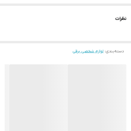
یک ساعت شارژ برای بیش از 60 دقیقه استفاده مداوم
قابل استفاده به صورت با سیم و بدون سیم
نظرات
دارای صفحه نمایش
ساخت کشور چین
ضمانت 24 ماه شکوفا الکتریک سرویس
دسته‌بندی
:
لوازم شخصی برقی