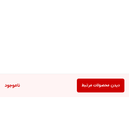
زیرا با یک بار هزینه کردن برای این دستگاه تا سالها می توان از تکنولوژی
برتر آلمان به خوبی استفاده کرد
و شما را از تهیه لوازم یدک دستگاه موکن و یا هر نوع وسیله دیگری بی
نیاز می کند.
دیدن محصولات مرتبط
ناموجود