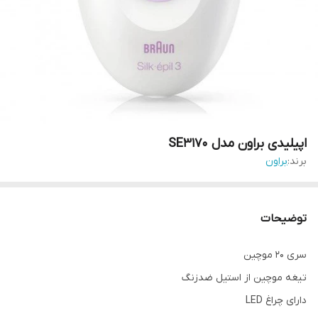
اپیلیدی براون مدل SE3170
برند:
براون
توضیحات
سری 20 موچین
تیغه موچین از استیل ضدزنگ
دارای چراغ LED