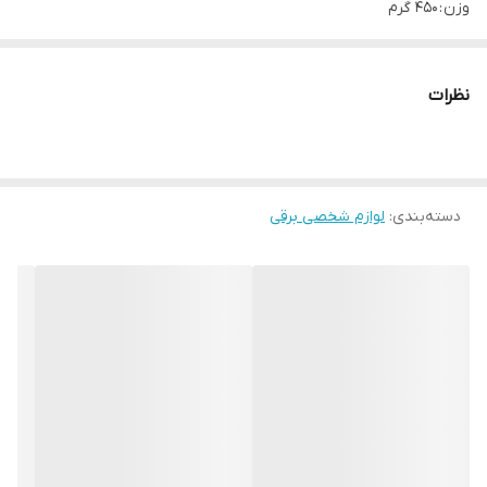
وزن : 450 گرم
اندازه اصلاح : 0.0 میلی‌متر
مدت زمان شارژ سریع : 5 دقیقه
نظرات
مدت زمان شارژ : 60 دقیقه
مدت زمان استفاده پس از شارژ : 50 دقیقه
تکنولوژی اصلاح : برش چرخشی
دسته‌بندی
:
لوازم شخصی برقی