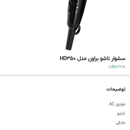
سشوار تاشو براون مدل HD350
برند:
براون
توضیحات
موتور AC
تاشو
خانگی