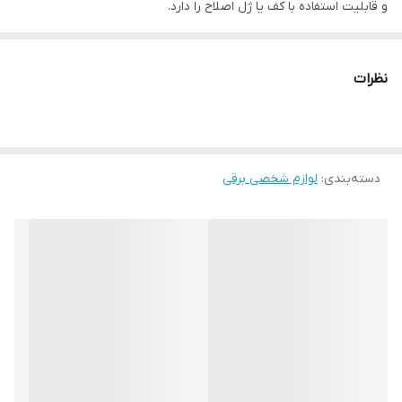
و قابلیت استفاده با کف یا ژل اصلاح را دارد.
سری سه بعدی
ریش تراش LT4N پاناسونیک دارای تیغه هایی تیز با فناوری نانو و زاویه
نظرات
30 درجه جهت اصلاحی دقیق می باشد. سری سه بعدی دستگاه متحرک و
انعطاف پذیر است. حرکت شناور سری ریش تراش در تمام جهات اصلاح
اصلاحی تمیز را به ارمغان می آورد.
دسته‌بندی
:
لوازم شخصی برقی
در پاناسونیک مدل ES-LT4N سری دارای 3 تیغه است. تیغه‌ی وسط
مخصوص اصلاح موهای بلند می باشد. دو تیغه کناری کار بلند کردن و
قطع کردن موهایی که روی سطح پوست خوابیده‌اند را بر عهده دارند.
موتور قدرتمند 13000 دور در دقیقه و تیغه‌های تیز تجربه اصلاحی سریع
و تمیز را فراهم می کند. این مدل دارای خط زن می باشد. سری خط زن
پشت دستگاه قرار گرفته و به صورت فنری باز و بسته می‌شود.
قابلیت های ریش تراش پاناسونیک مدل ES-LT4N
به طور کلی ماشین اصلاح صورت پاناسونیک مدل ES-LT4N موتور بسیار