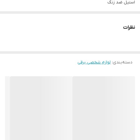
استیل ضد زنگ
اندازه اصلاح
1 تا 3.5 میلی‌متر
نظرات
قابلیت اصلاح با شماره صفر
ندارد
تیغه های خود تیز شونده
ندارد
دسته‌بندی
:
لوازم شخصی برقی
ضد آب (قابلیت استفاده زیر دوش)
ندارد
استفاده به صورت خشک و مرطوب
ندارد
قابلیت شستشو
ندارد
سر قابل شستشو