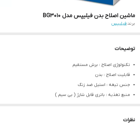
ماشین اصلاح بدن فیلیپس مدل BG3010
برند:
فیلیپس
توضیحات
تکنولوژی اصلاح : برش مستقیم
قابلیت اصلاح : بدن
جنس تیغه : استیل ضد زنگ
منبع تغذیه : باتری قابل شارژ ( بی سیم )
خط زن
قابلیت اصلاح با شماره صفر
نظرات
عرض برش 32 میلیمتر
1 عدد شانه (اندازه‌ی شانه‌ : 3 میلی‌متر)