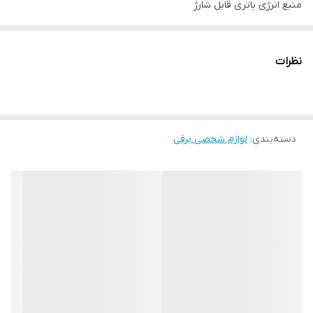
منبع انرژی باتری قابل شارژ
جنس تیغه استیل ضد زنگ
قابلیت اصلاح با شماره صفر
نظرات
دارای قطعه خط زن
دارای شانه برای استفاده روی قطعه خط زن
شانه : 1 2 3 5 7 میلی متری
دسته‌بندی
:
دارای سری قابل شست و شو
لوازم شخصی برقی