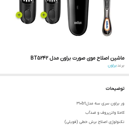
ماشین اصلاح موی صورت براون مدل BT5242
برند:
براون
توضیحات
ور براون سری سه مدل310bt
کاملا واترپروف و ضدآب
تکنولوژی اصلاح برش خطی (فویلی)