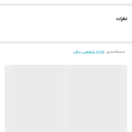
جنس بدنه : فلز
طراحی ارگونومیک
نظرات
منبع انرژی : باتری لیتیومی قابل شارژ و برق شهری
ظرفیت باتری : باتری خط زن ۱۲۰۰ میلی امپر و باتری حجم
زن ۲۰۰۰ میلی امپر
دسته‌بندی
:
مدت زمان شارژ : خط زن ۱۵۰ دقیقه ، حجم زن ۱۸۰ دقیقه
لوازم شخصی برقی
مدت زمان استفاده پس از شارژ : خط زن ۱۸۰ دقیقه ، حجم
زن ۱۲۰ دقیقه
مناسب استفاده شخصی و حرفه ای
دارای قابلیت استفاده به صورت خشک و مرطوب
دارای سری قابل شستشو
دارای صفحه نمایش LED
اقلام همراه : ۱۰ عدد شانه تنظیم کننده ارتفاع اصلاح ، برس
تمیز کننده ، درپوش محافظ تیغه ، روغن ، کابل شارژر USB