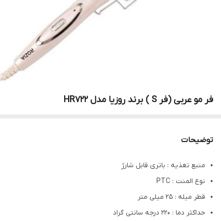
فر مو عربی (فر S ) برند روزیا مدل HR722
توضیحات
منبع تغذیه : باتری قابل شارژ
نوع المنت : PTC
قطر میله : 25 میلی متر
حداکثر دما : 220 درجه سانتی گراد