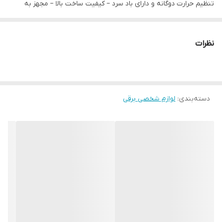
تنظیم حرارت دوگانه و دارای باد سرد – کیفیت ساخت بالا – مجهز به
تکنولوژی پلاسما پیشرفته – دارای نرم کننده و درخشان کننده یونی –
پیشرفته ترین سشوار برس دار چرخشی بابیلیس و برنده جایزه Tina
نظرات
Beauty Award ۲۰۲۲ برای طراحی و کارایی –
طول سیم
۲.۵ متر
وزن
دسته‌بندی
:
لوازم شخصی برقی
۳۵۰ گرم