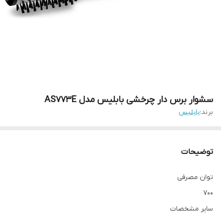
سشوار برس دار چرخشی بابلیس مدل AS773E
برند:
بابلبس
توضیحات
توان مصرفی
۷۰۰
سایر مشخصات