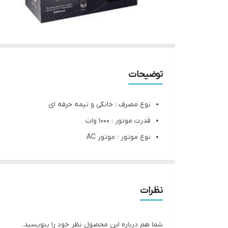
توضیحات
نوع مصرف : خانگی و نیمه حرفه ای
قدرت موتور : 1000 وات
نوع موتور : موتور AC
تنظیمات سرعت : 1 سرعته
کنترل دما : قابلیت 3 تنظیم دما
ولتاژ منبع : 220-240 ولت
نظرات
متمرکز کننده : دارد
عملکردها : جلوگیری از شکستن مو با ممانعت از گر
شما هم درباره این محصول نظر خود را بنویسید.