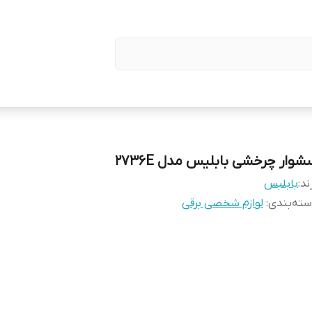
شوار چرخشی بابلیس مدل 2736E
ند:
بابلبس
ته‌بندی
:
لوازم شخصی برقی