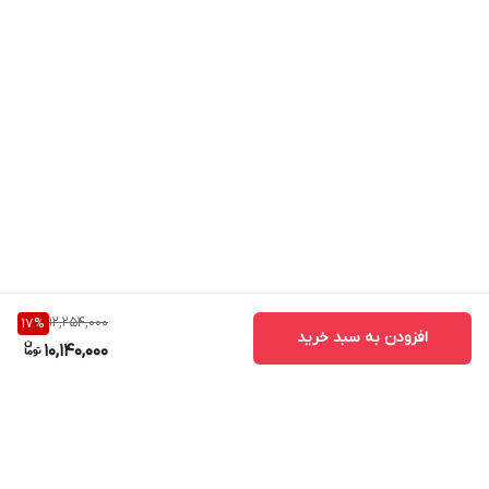
12,254,000
17
%
افزودن به سبد خرید
10,140,000