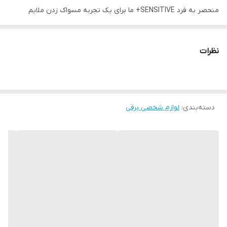
منحصر به فرد SENSITIVE+ ما برای یک تجربه مسواک زدن ملایم
شگفت انگیز محافظت کنید. به حداکثر رساندن عملکرد تمیز کردن با یک
تایمر ربع یکپارچه دسته برای مسواک زدن همانطور که دندانپزشکان
نظرات
توصیه می کنند تمیز کردن خود را با سرهای برس Oral-B شخصی سازی
کنید که برای نیازهای فردی شما قابل خرید است: به عنوان مثال، تمیز
کردن عمیق، تمیز کردن ملایم، سفید کننده سر مسواک های گرد Oral-B
دسته‌بندی
:
لوازم شخصی برقی
به جایی می رسند که مسواک های دستی مستطیلی به آن نمی رسند.
برای مسواک زدن بهینه، همیشه از یک باتری بادوام قابل اعتماد بهره
مند شوید. بدون دغدغه به مسواک های برقی ORAL-B بروید: ما 30 روز
ضمانت بازگشت وجه، شرایط و قوانین و بازخرید در وب سایت Oral-B
ارائه می دهیم.