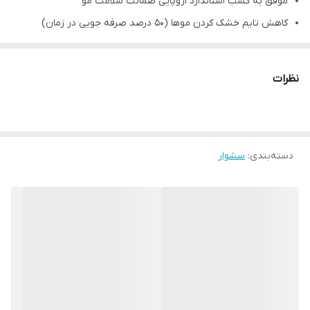
موفق به کسب استاندارد اروپایی ضمانت سلامت مو
کاهش تایم خشک کردن موها (50 درصد صرفه جویی در زمان)
با طراحی کاملآ حرفه ای (مناسب برای استفاده شخصی و سالنی)
دارای بدنه بسیار با کیفیت و مقاوم در برابر حرارت
نظرات
مجهز به دو حالت تنظیم سرعت و دو حالت تنظیم دما
مجهز به دکمه کول شات یا باد سرد سریع(جهت تثبیت و دوام بهتر
حالت مو بعد از اتمام کار)
دسته‌بندی
:
سشوار
با قابلیت خاموشی خودکار المنت حرارتی جهت عملکرد بهتر
دستگاه(بعد از داغ شدن بیش از حد)
دارای فیلتر قابل جدا شدن و شستشو (جهت حفظ قدرت موتور و
پرتاب باد بهتر)
دارای کابل بلند و ضخیم با طول 3 متر (جهت آزادی عمل بهتر)
در رنکینگ جهانی جزء صد محصول برتر زیبایی و نظافت شخصی
قابل کارکرد در محدوده ولتاژ جهانی (220 تا 240 ولت)