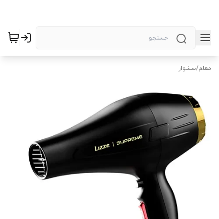
معلم
/
سشوار