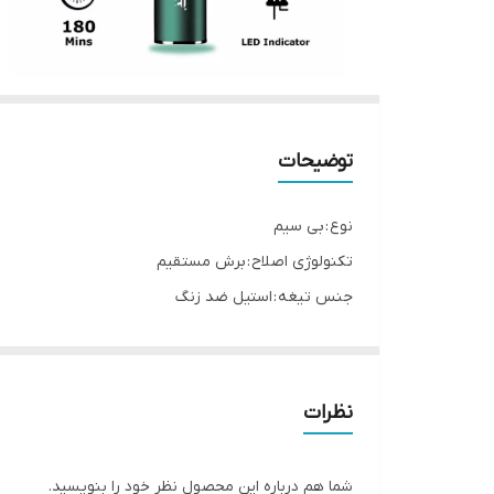
توضیحات
نوع : بی سیم
تکنولوژی اصلاح : برش مستقیم
جنس تیغه : استیل ضد زنگ
منبع تغذیه : باتری قابل شارژ (بی سیم) / برق مستقیم (
شارز کامل : 2 ساعت
قابل استفاده : 120 دقیقه
نظرات
نمایشگر : نشانگر شارژ ال ای دی
شما هم درباره این محصول نظر خود را بنویسید.