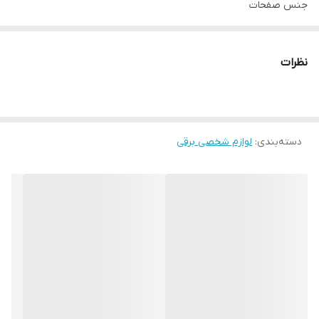
جنس صفحات
سرامیک
مدت زمان گرم شدن
نظرات
30 ثانیه
خاموش شدن خودکار
پس از 72 دقیقه
دسته‌بندی
:
قابلیت تنظیم دما
لوازم شخصی برقی
6 تنظیم دما 140 درجه سانتیگراد - 230 درجه سانتیگراد
تعداد تنظیمات خشک کردن مو
3 عدد
صفحه نمایش
دارد
سیم گردان
دارد