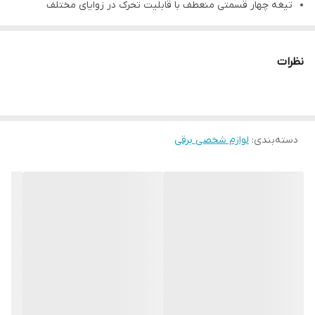
تیغه چهار قسمتی منعطف با قابلیت تحرک در زوایای مختلف
قابل استفاده به‌صورت خشک، با استفاده از فوم یا ژل و حتی زیر دوش
آب حمام
نظرات
دارای استند شارژ
دارای باتری لیتیومی
صفحه نمایشگر دیجیتال
دسته‌بندی
:
لوازم شخصی برقی
مجهز به تیغه های انعطاف پذیر
قابلیت برش در جهت های مختلف
محافظ پوست
ساخت آلمان
عملکرد خوب باتری
بدنه ضدآب
دارای کیف نگهداری