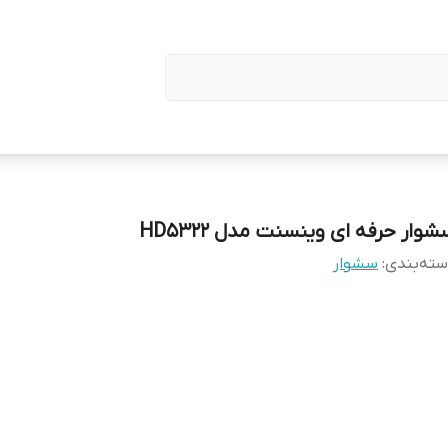
وار حرفه ای وینسنت مدل HD5322
ته‌بندی
:
سشوار