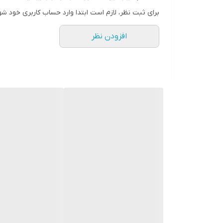
تعداد موچین
برای ثبت نظر، لازم است ابتدا وارد حساب کاربری خود شو
۳ عدد
افزودن نظر
سایر مشخصات
ضد آب IPX۷ باطری لیتیوم ۵۰۰ امپر موتور قدرتمند
وزن
۳۰۰ گرم
اقلام همراه
۲ عدد شانه کابل یو اس بی برس روغن
امکانات لوازم اصلاح
سری قابل شست‌وشو
امکانات ابزار
دسته ارگونومیک