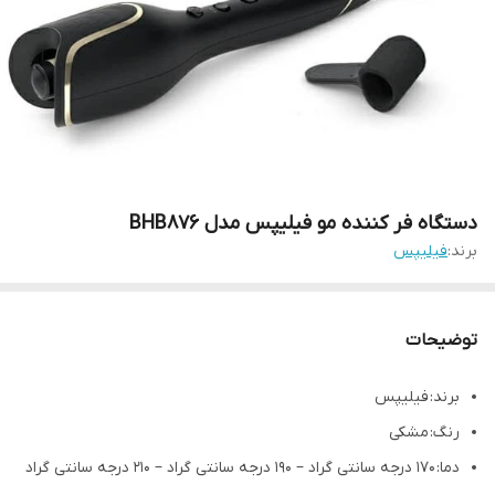
دستگاه فر کننده مو فیلیپس مدل BHB876
برند:
فیلیپس
توضیحات
برند: فیلیپس
رنگ: مشکی
دما: 170 درجه سانتی گراد – 190 درجه سانتی گراد – 210 درجه سانتی گراد