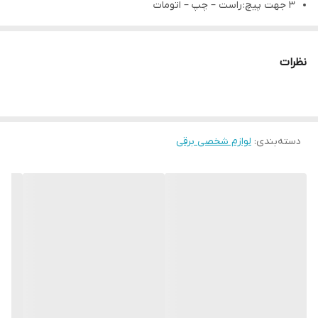
3 جهت پیچ: راست – چپ – اتومات
پوشش قطعات گرم شونده: سرامیک کراتین
نظرات
دسته‌بندی
:
لوازم شخصی برقی