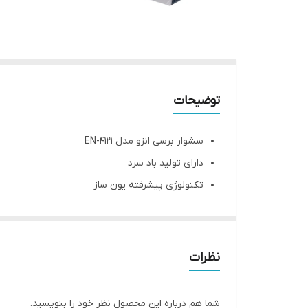
توضیحات
سشوار برسی انزو مدل EN-4121
دارای تولید باد سرد
تکنولوژی پیشرفته یون ساز
دمای باد گرم حداکثر تا ۷۰ درجه سانتی‌گراد
گرمای یکنواخت صفحه
با قابلیت چرخش 360 درجه سیم
نظرات
مناسب برای انواع مدل مو مخصوصاً فر و صاف
شما هم درباره این محصول نظر خود را بنویسید.